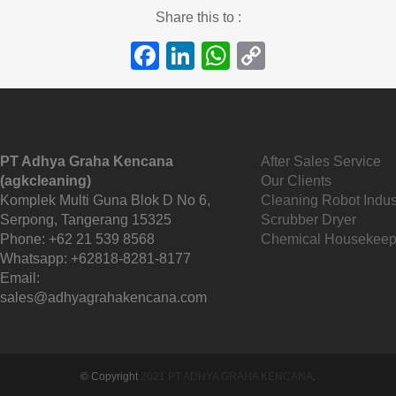
Share this to :
Facebook
LinkedIn
WhatsApp
Copy
Link
PT Adhya Graha Kencana
After Sales Service
(agkcleaning)
Our Clients
Komplek Multi Guna Blok D No 6,
Cleaning Robot Indust
Serpong, Tangerang 15325
Scrubber Dryer
Phone:
+62 21 539 8568
Chemical Housekeep
Whatsapp:
+62818-8281-8177
Email:
sales@adhyagrahakencana.com
© Copyright
2021 PT ADHYA GRAHA KENCANA
.