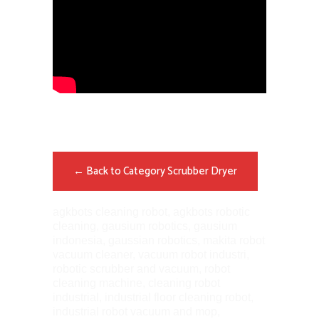
← Back to Category Scrubber Dryer
agkbots cleaning robot, agkbots robotic
cleaning, gausium robotics, gausium
indonesia, gaussian robotics, makita robot
vacuum cleaner, vacuum robot industri,
robotic scrubber and vacuum, robot
cleaning machine, cleaning robot
industrial, industrial floor cleaning robot,
industrial robot vacuum and mop,