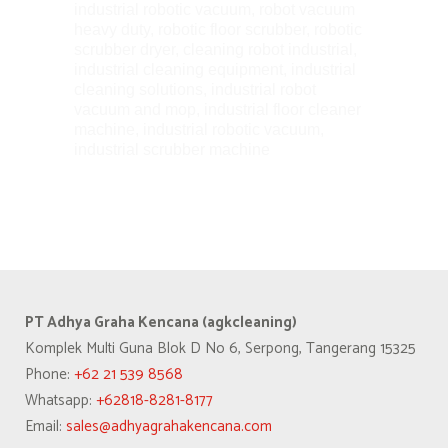
industrial robotic vacuum, robot vacuum
heavy duty, robotic floor scrubber, robotic
scrubber dryer, cleaning robot industrial,
industrial cleaning equipment, industrial
cleaning solutions, industrial robot
vacuum and mop, industrial floor cleaner
machine, industrial robotic vacuum,
industrial scrubber machine
PT Adhya Graha Kencana (agkcleaning)
Komplek Multi Guna Blok D No 6, Serpong, Tangerang 15325
Phone:
+62 21 539 8568
Whatsapp:
+62818-8281-8177
Email:
sales@adhyagrahakencana.com