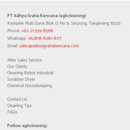
PT Adhya Graha Kencana (agkcleaning)
Komplek Multi Guna Blok D No 6, Serpong, Tangerang 15325
Phone:
+62 21 539 8568
Whatsapp:
+62818-8281-8177
Email:
sales@adhyagrahakencana.com
After Sales Service
Our Clients
Cleaning Robot Industrial
Scrubber Dryer
Chemical Housekeeping
Contact Us
Cleaning Tips
FAQs
Follow agkcleaning: