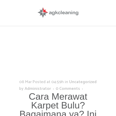
08 Mar
Posted at 04:59h
in
Uncategorized
by
Administrator
0 Comments
Cara Merawat
Karpet Bulu?
Bagaimana ya? Ini