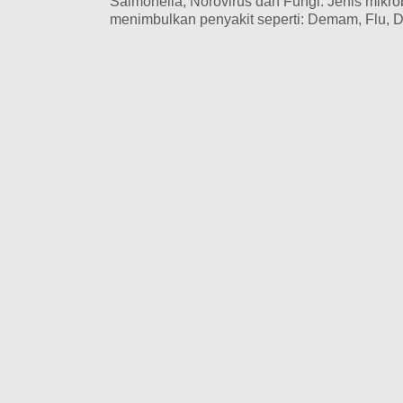
Salmonella, Norovirus dan Fungi. Jenis mikro
menimbulkan penyakit seperti: Demam, Flu, D