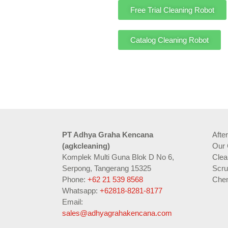
Free Trial Cleaning Robot
Catalog Cleaning Robot
PT Adhya Graha Kencana
Afte
(agkcleaning)
Our 
Komplek Multi Guna Blok D No 6,
Clea
Serpong, Tangerang 15325
Scru
Phone:
+62 21 539 8568
Chem
Whatsapp:
+62818-8281-8177
Email:
sales@adhyagrahakencana.com