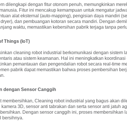
dern dilengkapi dengan fitur otonom penuh, memungkinkan mere
 manusia. Fitur ini mencakup kemampuan untuk mengatur jadw
tuan alat eksternal (auto-mapping), pengisian daya mandiri (sel
r dryer), dan pembuangan kotoran secara mandiri. Dengan demiki
panjang waktu, memastikan kebersihan pabrik terjaga tanpa per
of Things (IoT)
nkan cleaning robot industrial berkomunikasi dengan sistem lai
ntaris atau sistem keamanan. Hal ini meningkatkan koordinasi 
nkan pemantauan dan pengendalian robot secara real-time mel
men pabrik dapat memastikan bahwa proses pembersihan berja
an.
an dengan Sensor Canggih
membersihkan, Cleaning robot industrial yang bagus akan dil
kamera 3D, sensor anti tabrakan dan serta sensor anti jatuh aga
ersihkan. Dengan sensor canggih ini, proses membersihkan lan
l bersihnya.