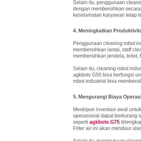
Selain itu, penggunaan clean
dengan membersihkan secara m
keselamatan karyawan tetap te
4. Meningkatkan Produktivi
Penggunaan cleaning robot ind
membersihkan lantai, staff cl
membersihkan jendela, toilet, 
Selain itu, cleaning robot indu
agkbots G50 bisa berfungsi u
robot industrial bisa members
5. Mengurangi Biaya Operas
Meskipun investasi awal untuk
operasional dapat berkurang 
seperti
agkbots G75
dilengkap
Filter air ini akan mendaur ul
Selain itu, penggunaan cleani