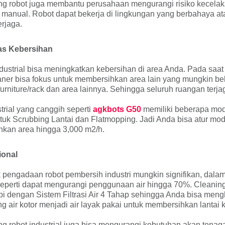
ing robot juga membantu perusahaan mengurangi risiko kecelak
anual. Robot dapat bekerja di lingkungan yang berbahaya ata
rjaga.
tas Kebersihan
ustrial bisa meningkatkan kebersihan di area Anda. Pada saat 
eaner bisa fokus untuk membersihkan area lain yang mungkin be
furniture/rack dan area lainnya. Sehingga seluruh ruangan terj
strial yang canggih seperti
agkbots G50
memiliki beberapa mod
ntuk Scrubbing Lantai dan Flatmopping. Jadi Anda bisa atur m
ihkan area hingga 3,000 m2/h.
ional
 pengadaan robot pembersih industri mungkin signifikan, dala
seperti dapat mengurangi penggunaan air hingga 70%.
Cleaning
i dengan Sistem Filtrasi Air 4 Tahap sehingga Anda bisa meng
ang air kotor menjadi air layak pakai untuk membersihkan lantai 
ng robot industrial juga bisa mengurangi kebutuhan akan tenag