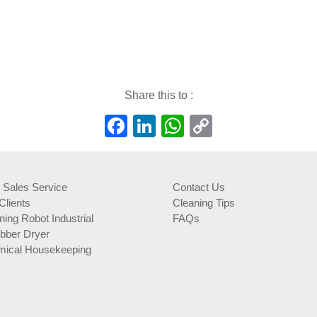
Share this to :
Facebook
LinkedIn
WhatsApp
Copy
Link
r Sales Service
Contact Us
Clients
Cleaning Tips
ning Robot Industrial
FAQs
bber Dryer
ical Housekeeping