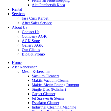
Peralatan Housekeeping
Alat Pembersih Kaca
Rental
Services
Jasa Cuci Karpet
After Sales Service
About Us
Contact Us
Company AGK
AGK Store
Gallery AGK
Our Clients
Blog & Promo
Home
Alat Kebersihan
Mesin Kebersihan
Vacuum Cleaners
Makita Vacuum Cleaner
Makita Mesin Potong Rumput
Single Disc (Polisher)
Carpet Cleaner
Jet Sprayer & Steam
Escalator Cleaner
Industrial Cleaning Machine