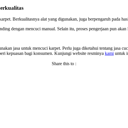
erkualitas
karpet. Berkualitasnya alat yang digunakan, juga berpengaruh pada has
nding dengan mencuci manual. Selain itu, proses pengerjaan pun akan le
kan jasa untuk mencuci karpet. Perlu juga diketahui tentang jasa cuci
eri kepuasan bagi konsumen. Kunjungi website resminya
kami
untuk i
Share this to :
Facebook
LinkedIn
WhatsApp
Copy
Link