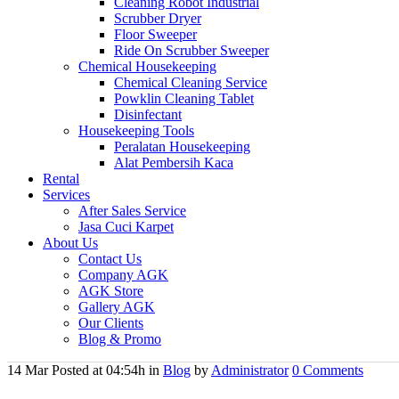
Cleaning Robot Industrial
Scrubber Dryer
Floor Sweeper
Ride On Scrubber Sweeper
Chemical Housekeeping
Chemical Cleaning Service
Powklin Cleaning Tablet
Disinfectant
Housekeeping Tools
Peralatan Housekeeping
Alat Pembersih Kaca
Rental
Services
After Sales Service
Jasa Cuci Karpet
About Us
Contact Us
Company AGK
AGK Store
Gallery AGK
Our Clients
Blog & Promo
14 Mar
Posted at 04:54h
in
Blog
by
Administrator
0 Comments